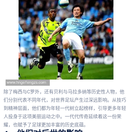
除了梅西与C罗外，还有贝利与马拉多纳等历史性人物，他
们分别代表不同年代，对世界足坛产生过深远影响。从技巧
到精神层面，他们都为年轻一代树立起榜样，引导更多年轻
人投身于这项美丽运动之中。一代代传奇延续着这一份荣
耀，也赋予了足球更加丰富的历史底蕴。