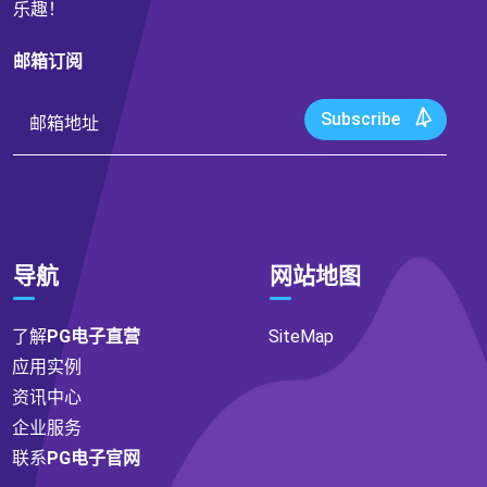
乐趣！
邮箱订阅
Subscribe
导航
网站地图
了解
PG电子直营
SiteMap
应用实例
资讯中心
企业服务
联系
PG电子官网