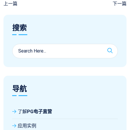
上一篇
下一篇
搜索
导航
了解
PG电子直营
应用实例