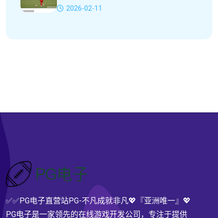
2026-02-11
✅✅PG电子直营站PG-不凡成就非凡💖『亚洲唯一』💖
PG电子是一家领先的在线游戏开发公司，专注于提供