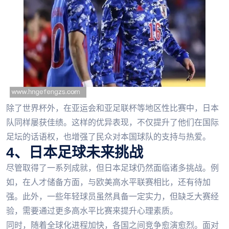
除了世界杯外，在亚运会和亚足联杯等地区性比赛中，日本
队同样屡获佳绩。这样的优异表现，不仅提升了他们在国际
足坛的话语权，也增强了民众对本国球队的支持与热爱。
4、日本足球未来挑战
尽管取得了一系列成就，但日本足球仍然面临诸多挑战。例
如，在人才储备方面，与欧美高水平联赛相比，还有待加
强。此外，一些年轻球员虽然具备一定实力，但缺乏大赛经
验，需要通过更多高水平比赛来提升心理素质。
同时，随着全球化进程加快，各国之间竞争愈演愈烈。面对