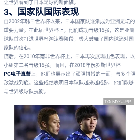
让世界看到了日本足球的新面貌。
3、国家队国际表现
自2002年韩日世界杯以来，日本国家队逐渐成为亚洲足坛的
重要力量。在此届世界杯上，他们成功晋级16强，这是亚洲
球队首次打进世界杯淘汰赛阶段，极大鼓舞了国内球迷对国
家队的信心。
随后，在2010年南非世界杯上，日本再次展现出色表现，以
小组第二名晋级16强。而且，在2018年俄罗斯世界杯
PG电子直营
上，他们也展示出了顽强拼搏的一面，与多个强
敌激战到底。这些成绩表明日本球队越来越成熟，他们能够
与世界级球队抗衡。