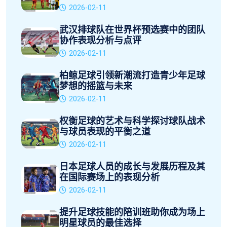
2026-02-11
武汉排球队在世界杯预选赛中的团队
协作表现分析与点评
2026-02-11
柏鲸足球引领新潮流打造青少年足球
梦想的摇篮与未来
2026-02-11
权衡足球的艺术与科学探讨球队战术
与球员表现的平衡之道
2026-02-11
日本足球人员的成长与发展历程及其
在国际赛场上的表现分析
2026-02-11
提升足球技能的陪训班助你成为场上
明星球员的最佳选择