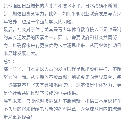
其他强国日益增长的人才库和技术水平，日本必须不断创
新，加强自身竞争力。此外，如何平衡职业联赛发展与青少
年培养，也是一个亟待解决的问题。
最后，社会对于体育尤其是青少年体育教育投入不足也是制
约其长远发展的因素之一。因此，需要政府和社会共同努
力，以确保未来有更多优秀人才涌现出来，从而继续推动日
本足球发展壮大。
总结：
综上所述，日本足球人员的发展历程呈现出顽强拼搏、不懈
努力的一面。从早期的不被重视，到如今走向世界舞台，每
一步都离不开坚实基础和系统培训。这不仅是个体努力，更
是全社会共同推动下形成的重要成果。
展望未来，只要能迎接挑战并不断创新，相信日本足球将在
不久后的将来继续书写新的辉煌篇章，为全球范围内的球迷
带来更多惊喜！