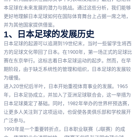
本足球在未来发展的潜力与挑战。通过这些分析，我们能够
更好地理解日本足球如何在国际体育舞台上占据一席之地，
并为其他国家提供借鉴。
1、日本足球的发展历史
日本足球的起源可以追溯到19世纪末，当时一些留学生将西
方的足球文化带回了日本。在1900年，第一场正式的足球比
赛在东京举行。这标志着日本足球运动的起步。然而，在早
期阶段，由于缺乏系统性的管理和组织，日本足球的发展较
为缓慢。
进入20世纪后半叶，日本开始重视体育事业的发展。1965
年，日本足协成立，并加入了亚洲足球联合会，这一举措为
日本足球奠定了基础。同时，1982年举办的世界杯预选赛，
让更多人关注到了这项运动，也促使各类俱乐部和学校展开
广泛参与。
1993年是一个重要转折点，日本职业联赛（J联赛）的成