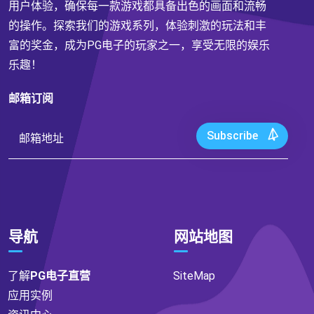
用户体验，确保每一款游戏都具备出色的画面和流畅
的操作。探索我们的游戏系列，体验刺激的玩法和丰
富的奖金，成为PG电子的玩家之一，享受无限的娱乐
乐趣！
邮箱订阅
Subscribe
导航
网站地图
了解
PG电子直营
SiteMap
应用实例