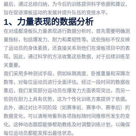
最后，通过总结归纳，为今后的训练提供科学依据和建议，
旨在促进滑板运动的发展并提升队伍的竞技水平。
1、力量表现的数据分析
在对成都滑板队力量表现进行数据分析时，首先需要明确测
量指标，包括爆发力、耐力和柔韧性等。这些指标不仅反映
了运动员的身体素质，还直接关系到他们在滑板项目中的表
现。因此，通过科学的方法收集这些数据，对于后续训练至
关重要。
我们采用多种测试手段，例如纵跳高度、卧推重量和深蹲次
数等，对每位运动员进行全面评估。经过一段时间的数据收
集后，我们发现部分运动员在爆发力方面表现突出，而另一
些则在耐力上具有优势，这为个性化训练方案提供了依据。
此外，通过对比不同阶段（如赛季前、赛季中、赛季后）的
数据变化，可以清晰地看到各项指标随时间推移所发生的变
化。这种动态跟踪能够帮助教练及时调整训练计划，以确保
每位运动员都能发挥出最佳状态。