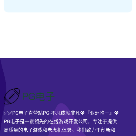
✅✅PG电子直营站PG-不凡成就非凡💖『亚洲唯一』💖
PG电子是一家领先的在线游戏开发公司，专注于提供
高质量的电子游戏和老虎机体验。我们致力于创新和