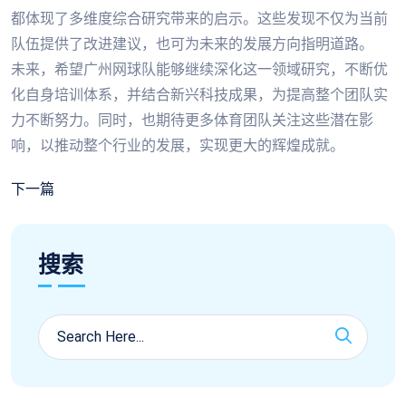
都体现了多维度综合研究带来的启示。这些发现不仅为当前
队伍提供了改进建议，也可为未来的发展方向指明道路。
未来，希望广州网球队能够继续深化这一领域研究，不断优
化自身培训体系，并结合新兴科技成果，为提高整个团队实
力不断努力。同时，也期待更多体育团队关注这些潜在影
响，以推动整个行业的发展，实现更大的辉煌成就。
下一篇
搜索