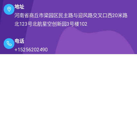
地址
河南省商丘市梁园区民主路与迎风路交叉口西20米路
北123号北航星空创新园3号楼102
电话
+15256202490
邮箱
gripping@msn.com
© 2026 - 版权所有
PG电子直营站PG-不凡成就非凡