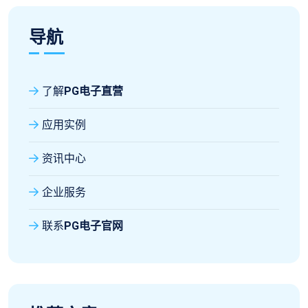
导航
了解
PG电子直营
应用实例
资讯中心
企业服务
联系
PG电子官网