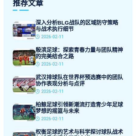
推荐文章
深入分析BLG战队的区域防守策略
与战术执行细节
2026-02-11
殷滨足球：探索青春力量与团队精神
的完美结合之路
2026-02-11
武汉排球队在世界杯预选赛中的团队
协作表现分析与点评
2026-02-11
柏鲸足球引领新潮流打造青少年足球
梦想的摇篮与未来
2026-02-11
权衡足球的艺术与科学探讨球队战术