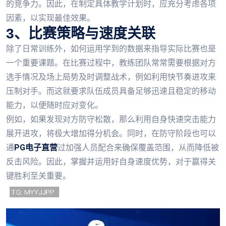
的竞争力。因此，在制定具体教学计划时，应充分考虑各项
因素，以实现最佳效果。
3、比赛策略与速度关联
除了日常训练外，如何运用学到的数据来指导实际比赛也是
一个重要课题。在比赛过程中，教练团队常常需要根据对方
选手情况及场上局势及时调整战术，例如利用快节奏进攻来
压制对手。而这就要求队伍成员具备足够迅速且稳定的移动
能力，以便随时应对变化。
例如，如果发现对方防守松散，那么利用自身快速突击能力
展开进攻，将极大增加得分机会。同时，在防守阶段也可以
通
PG电子直营
过加强人员配合来确保覆盖范围，从而降低被
反击风险。因此，掌握并运用好自身速度优势，对于赢得关
键胜利至关重要。