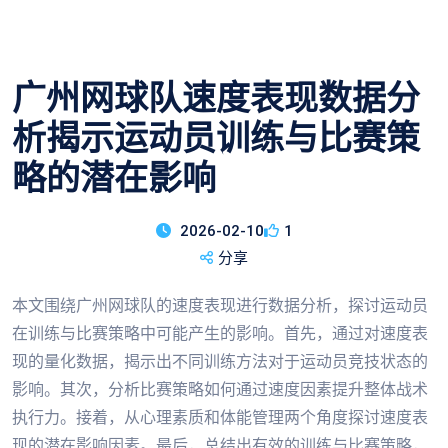
广州网球队速度表现数据分
析揭示运动员训练与比赛策
略的潜在影响
2026-02-10
1
分享
本文围绕广州网球队的速度表现进行数据分析，探讨运动员
在训练与比赛策略中可能产生的影响。首先，通过对速度表
现的量化数据，揭示出不同训练方法对于运动员竞技状态的
影响。其次，分析比赛策略如何通过速度因素提升整体战术
执行力。接着，从心理素质和体能管理两个角度探讨速度表
现的潜在影响因素。最后，总结出有效的训练与比赛策略，